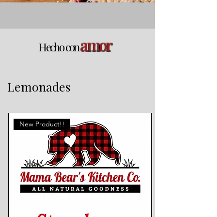
amor
Hecho con
Lemonades
New Product!!